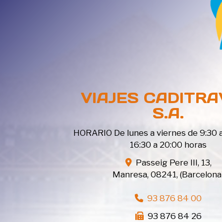
VIAJES CADITRA
S.A.
HORARIO De lunes a viernes de 9:30 a
16:30 a 20:00 horas
Passeig Pere III, 13,
Manresa
,
08241
,
(Barcelona
93 876 84 00
93 876 84 26